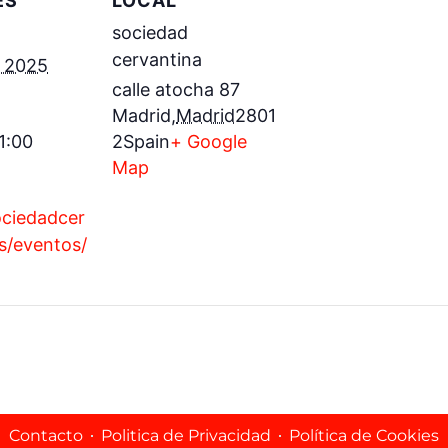
ES
LOCAL
sociedad
cervantina
 2025
calle atocha 87
Madrid
,
Madrid
2801
1:00
2
Spain
+ Google
Map
ociedadcer
s/eventos/
Contacto
Politica de Privacidad
Política de Cookies