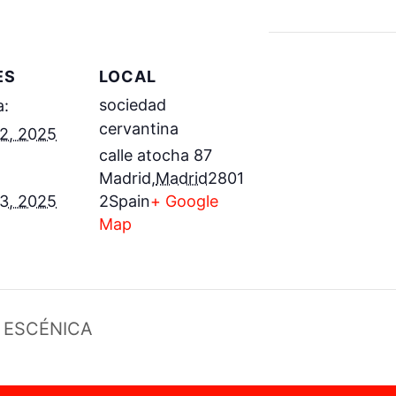
ES
LOCAL
sociedad
:
cervantina
22, 2025
calle atocha 87
Madrid
,
Madrid
2801
23, 2025
2
Spain
+ Google
Map
 ESCÉNICA