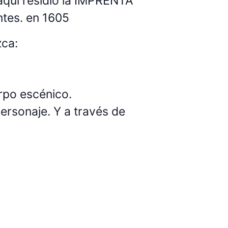
quí residió la IMPRENTA
tes. en 1605
zca:
rpo escénico.
ersonaje. Y a través de