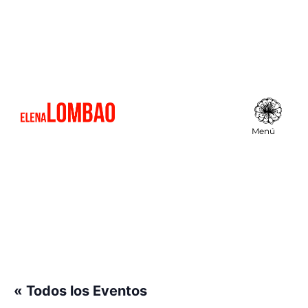
Un poco de mi
Sudores de n
Menú
« Todos los Eventos