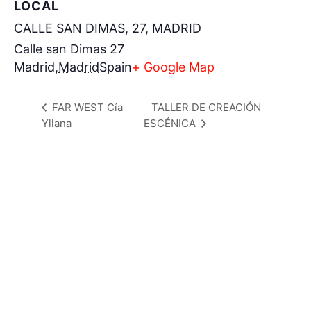
LOCAL
CALLE SAN DIMAS, 27, MADRID
Calle san Dimas 27
Madrid
,
Madrid
Spain
+ Google Map
FAR WEST Cía
TALLER DE CREACIÓN
Yllana
ESCÉNICA
Contacto
Politica de Privacidad
Política de Cookies
Diseño web:
El encargado de hacerlo posible
.