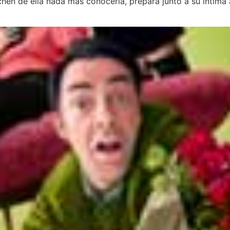
hen de ella nada más conocerla, prepara junto a su íntima 